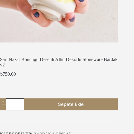
Sarı Nazar Boncuğu Desenli Altın Dekorlu Stoneware Bardak
v2
₺
750,00
Sarı
Sepete Ekle
Nazar
Boncuğu
Desenli
Altın
Dekorlu
Stoneware
KATEGORILER:
BARDAK & FINCAN