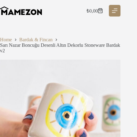
Skip
to
₺
0,00
Shopping
content
cart
Home
Bardak & Fincan
Sarı Nazar Boncuğu Desenli Altın Dekorlu Stoneware Bardak
v2